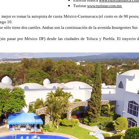
Estrella blanca
www.estrellablanca.co
Turistar
www.turistar.com.mx
 lo mejor es tomar la autopista de cuota México-Cuernavaca (el costo es de 90 peso
ingo 10.
que sólo tiene dos carriles. Ambas son la continuación de la avenida Insurgentes Sur.
e (sin pasar por México DF) desde las ciudades de Toluca y Puebla. El trayecto