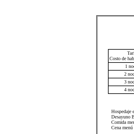
Tar
Costo de hab
1 no
2 no
3 no
4 no
Hospedaje e
Desayuno B
Comida men
Cena menú 