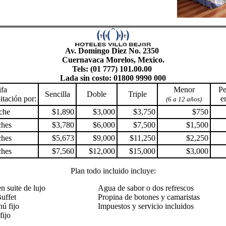
Av. Domingo Diez No. 2350
Cuernavaca Morelos, Mexico.
Tels: (01 777) 101.00.00
Lada sin costo: 01800 9990 000
ifa
Menor
Pe
Sencilla
Doble
Triple
itación por:
e
(6 a 12 años)
che
$1,890
$3,000
$3,750
$750
ches
$3,780
$6,000
$7,500
$1,500
ches
$5,673
$9,000
$11,250
$2,250
ches
$7,560
$12,000
$15,000
$3,000
Plan todo incluido incluye:
n suite de lujo
Agua de sabor o dos refrescos
uffet
Propina de botones y camaristas
ú fijo
Impuestos y servicio incluidos
fijo