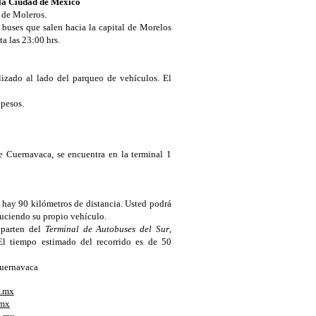
 la Ciudad de México
l de Moleros.
á buses que salen hacia la capital de Morelos
ta las 23:00 hrs.
izado al lado del parqueo de vehículos. El
 pesos.
de Cuernavaca, se encuentra en la terminal 1
hay 90 kilómetros de distancia. Usted podrá
nduciendo su propio vehículo.
 parten del
Terminal de Autobuses del Sur
,
l tiempo estimado del recorrido es de 50
Cuernavaca
.mx
.mx