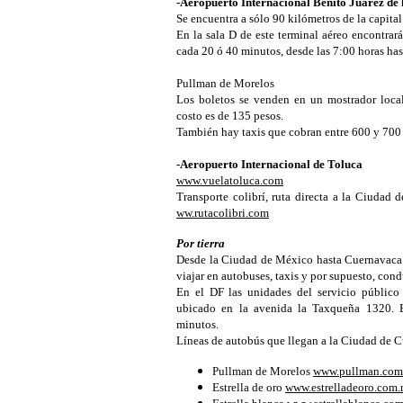
-Aeropuerto Internacional Benito Juárez de
Se encuentra a sólo 90 kilómetros de la capita
En la sala D de este terminal aéreo encontrar
cada 20 ó 40 minutos, desde las 7:00 horas has
Pullman de Morelos
Los boletos se venden en un mostrador local
costo es de 135 pesos.
También hay taxis que cobran entre 600 y 700
-Aeropuerto Internacional de Toluca
www.vuelatoluca.com
Transporte colibrí, ruta directa a la Ciudad 
ww.rutacolibri.com
Por tierra
Desde la Ciudad de México hasta Cuernavaca 
viajar en autobuses, taxis y por supuesto, co
En el DF las unidades del servicio público
ubicado en la avenida la Taxqueña 1320. E
minutos.
Líneas de autobús que llegan a la Ciudad de 
Pullman de Morelos
www.pullman.com
Estrella de oro
www.estrelladeoro.com